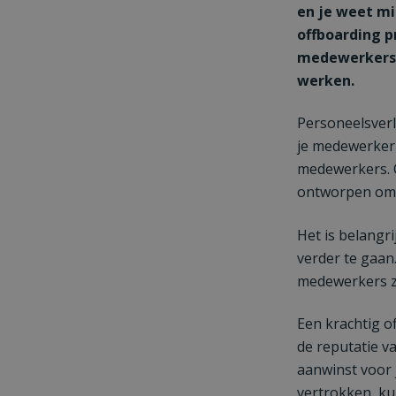
en je weet mi
offboarding p
medewerkers z
werken.
Personeelsverl
je medewerker 
medewerkers. 
ontworpen om e
Het is belangr
verder te gaan
medewerkers zi
Een krachtig 
de reputatie v
aanwinst voor j
vertrokken, ku