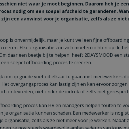
sschien niet waar je moet beginnen. Daarom heb je een
roces nodig om een soepel afscheid te garanderen. Wa
ijn een aanwinst voor je organisatie, zelfs als ze niet
oop is onvermijdelijk, maar je kunt wel een fijne offboardin
creëren. Elke organisatie zou zich moeten richten op de be
Om daar een beetje bij te helpen, heeft 2DAYSMOOD een s
en soepel offboarding proces te creëren.
ijk om op goede voet uit elkaar te gaan met medewerkers di
. Het overgangsproces kan lastig zijn en kan ervoor zorgen 
ch ontevreden, niet onder de indruk of zelfs niet gerespect
offboarding proces kan HR en managers helpen fouten te v
an je organisatie kunnen schaden. Een medewerker is nog s
e organisatie, zelfs als ze niet meer voor je werken. Nadat z
nnen ze nog steeds waardevolle ambassadeurs van jouw mer