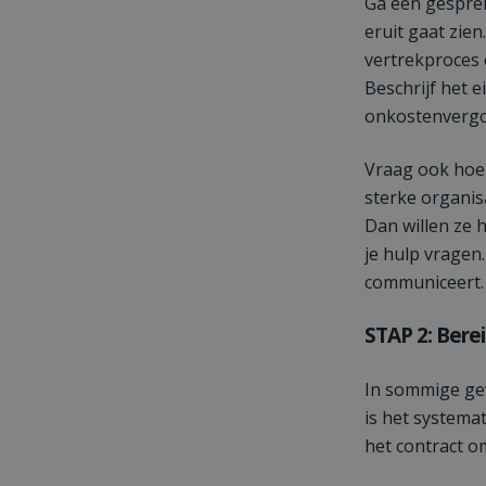
Ga een gesprek
eruit gaat zien
vertrekproces 
Beschrijf het 
onkostenvergoe
Vraag ook hoe 
sterke organis
Dan willen ze 
je hulp vragen.
communiceert.
STAP 2: Bere
In sommige gev
is het systema
het contract om