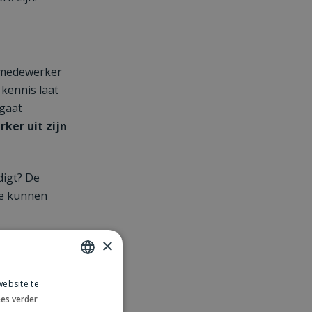
 medewerker
 kennis laat
 gaat
ker uit zijn
digt? De
te kunnen
×
ebsite te
DUTCH
es verder
ENGLISH