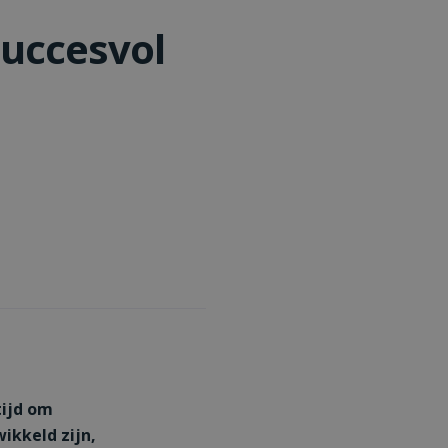
succesvol
tijd om
ikkeld zijn,