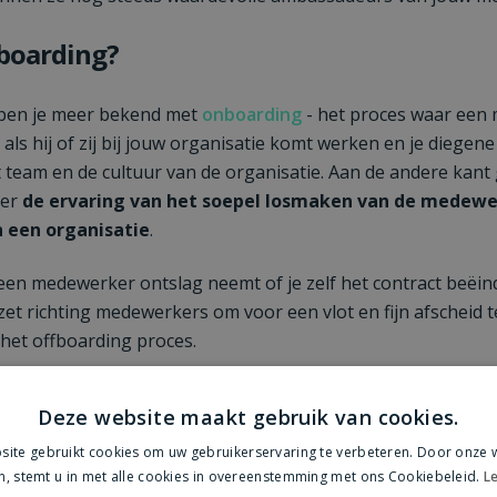
fboarding?
 ben je meer bekend met
onboarding
- het proces waar een
ls hij of zij bij jouw organisatie komt werken en je diegene
team en de cultuur van de organisatie. Aan de andere kant
ver
de ervaring van het soepel losmaken van de medewer
n een organisatie
.
 een medewerker ontslag neemt of je zelf het contract beëin
 zet richting medewerkers om voor een vlot en fijn afscheid 
 het offboarding proces.
oarding proces moet het volgende doen of hebben:
Deze website maakt gebruik van cookies.
verstoring binnen het bedrijf
ite gebruikt cookies om uw gebruikerservaring te verbeteren. Door onze w
n, stemt u in met alle cookies in overeenstemming met ons Cookiebeleid.
Le
lijke organisatie-informatie beschermen