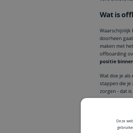
Wat is of
Waarschijnlijk
doorheen gaat a
maken met het 
offboarding o
positie binne
Wat doe je als
stappen die je
zorgen - dat is
Een sterk offb
Minimale 
Deze webs
gebruike
Vertrouwe