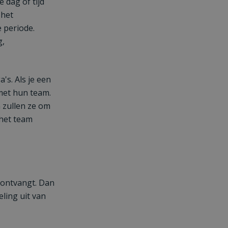
 dag of tijd
 het
 periode.
g,
's. Als je een
met hun team.
n zullen ze om
 het team
 ontvangt. Dan
eling uit van