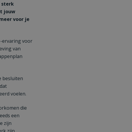
 sterk
nt jouw
 meer voor je
g-ervaring voor
leving van
tappenplan
e besluiten
dat
eerd voelen.
oorkomen die
teeds een
e zijn
k zijn.