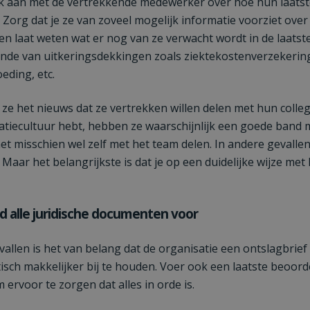
 aan met de vertrekkende medewerker over hoe hun laatste
. Zorg dat je ze van zoveel mogelijk informatie voorziet over
en laat weten wat er nog van ze verwacht wordt in de laatste
einde van uitkeringsdekkingen zoals ziektekostenverzekerin
ding, etc.
ze het nieuws dat ze vertrekken willen delen met hun collega
atiecultuur hebt, hebben ze waarschijnlijk een goede band 
het misschien wel zelf met het team delen. In andere gevalle
 Maar het belangrijkste is dat je op een duidelijke wijze met
id alle juridische documenten voor
allen is het van belang dat de organisatie een ontslagbrief
tisch makkelijker bij te houden. Voer ook een laatste beoord
 ervoor te zorgen dat alles in orde is.