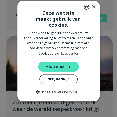
×
Deze website
Robin van der Meulen
Bedrijfswaarden
maakt gebruik van
DUTCH
juni 14, 2021
cookies.
ENGLISH
Deze website gebruikt cookies om uw
gebruikerservaring te verbeteren. Door onze
website te gebruiken, stemt u in met alle
cookies in overeenstemming met ons
Cookiebeleid.
Lees verder
YES, I'M HAPPY
NEE, DANK JE
DETAILS WEERGEVEN
Zo creëer je een werkgeversmerk
waar de wereld respect voor krijgt