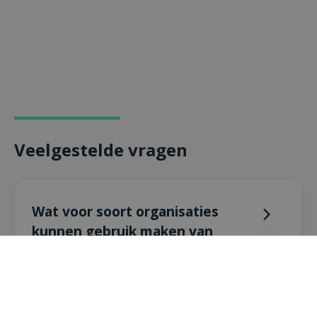
Veelgestelde vragen
Wat voor soort organisaties
kunnen gebruik maken van
2DAYSMOOD?
2DAYSMOOD is geschikt voor
organisaties van elke omvang en in elke
sector die de tevredenheid en