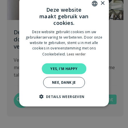
×
Deze website
maakt gebruik van
DUTCH
cookies.
ENGLISH
De menselijke maat in het sociaal
Deze website gebruikt cookies om uw
gebruikerservaring te verbeteren. Door onze
domein: zo houd je medewerkers
website te gebruiken, stemt u in met alle
veerkrachtig
cookies in overeenstemming met ons
Cookiebeleid.
Lees verder
Verbeter de productiviteit en het welzijn van
medewerkers in het sociaal domein met slimme
YES, I'M HAPPY
talentmanagement en realtime...
NEE, DANK JE
2DAYSMOODIES
DETAILS WEERGEVEN
Veerkracht
juni 03, 2025