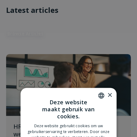
Latest articles
Browse Articles
×
Deze website
maakt gebruik van
DUTCH
cookies.
ENGLISH
HR-trends 2026: zo zet je
Deze website gebruikt cookies om uw
gebruikerservaring te verbeteren. Door onze
werkbeleving om in betere