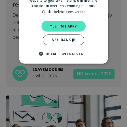
website te gebruiken, stemt u in met alle
resultaten
cookies in overeenstemming met ons
Cookiebeleid.
Lees verder
De HR-trends van 2026 hangen samen. Begrijp
het totaalplaatje en zet werkbeleving om in
YES, I'M HAPPY
minder verzuim, minder verloop en betere
bedrijfsre...
NEE, DANK JE
DETAILS WEERGEVEN
2DAYSMOODIES
HR-trends 2026
april 20, 2026