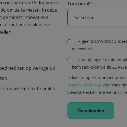
rzoek werden 15 drijfveren
Functierol
*
de om ze te meten. In deze
n de meest innovatieve
n af met een praktische
eilen.
Ik geef 2DAYSMOOD toeste
en events.
*
Ik wil graag de op de hoogt
kennisartikelen via de 2DAY
vloed hebben op werkgeluk
Je kunt je op elk moment afmeld
eten
privacyverklaring
voor meer in
sen om werkgeluk te peilen
privacybeleid en hoe we ons inz