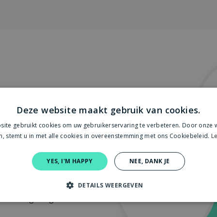
el
Deze website maakt gebruik van cookies.
an naar de factoren die
ite gebruikt cookies om uw gebruikerservaring te verbeteren. Door onze w
ersbetrokkenheid. Zo
n, stemt u in met alle cookies in overeenstemming met ons Cookiebeleid.
Le
entificeerd die zijn
® en onze realtime
YES, I'M HAPPY
NEE, DANK JE
tionele
werkgeluk lees je meer over
DETAILS WEERGEVEN
e werkomgeving.