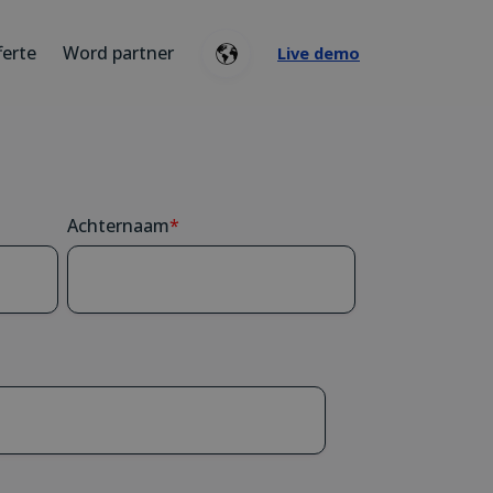
ferte
Word partner
Live demo
Achternaam
*