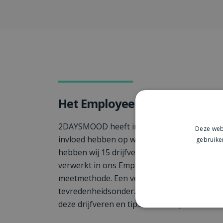
Het Employee Happiness Mod
2DAYSMOOD heeft intensief onderzoek geda
Deze webs
invloed hebben op werkgeluk en medewerk
gebruike
hebben wij 15 drijfveren voor werkgeluk geïd
verwerkt in ons Employee Happiness Model
meetmethode. Een vervanging van het tradi
tevredenheidsonderzoek. In de whitepaper 
deze drijfveren en tips voor een positiever