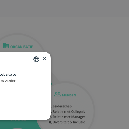
×
ebsite te
DUTCH
es verder
ENGLISH